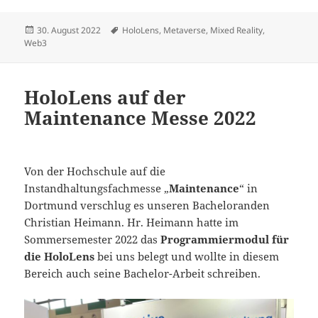
Veröffentlicht
Schlagwörter
30. August 2022
HoloLens
,
Metaverse
,
Mixed Reality
,
am
Web3
HoloLens auf der
Maintenance Messe 2022
Von der Hochschule auf die
Instandhaltungsfachmesse „
Maintenance
“ in
Dortmund verschlug es unseren Bacheloranden
Christian Heimann. Hr. Heimann hatte im
Sommersemester 2022 das
Programmiermodul für
die HoloLens
bei uns belegt und wollte in diesem
Bereich auch seine Bachelor-Arbeit schreiben.