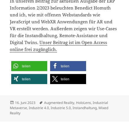
In unserem Beitrag zur aktuellen Ausgabe der ERP
Information 2/2023 beleuchten Benedict Homuth
und ich, wie mit offenen Webstandards wie
JavaScript und WebXR Anwendungen für AR und
VR erstellt werden. Außerdem zeigen wir Use-Cases
für die Instandhaltung, Remote-Assistance und
Digital Twins.
Unser Beitrag ist im Open Access
online frei zugänglich.
teilen
teilen
teilen
teilen
Veröffentlicht
Schlagwörter
16. Juni 2023
Augmented Reality
,
HoloLens
,
Industrial
am
Metaverse
,
Industrie 4.0
,
Industrie 5.0
,
Instandhaltung
,
Mixed
Reality