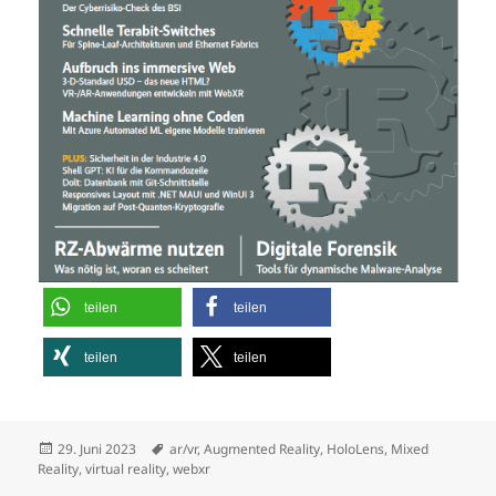
teilen
teilen
teilen
teilen
Veröffentlicht
Schlagwörter
29. Juni 2023
ar/vr
,
Augmented Reality
,
HoloLens
,
Mixed
am
Reality
,
virtual reality
,
webxr