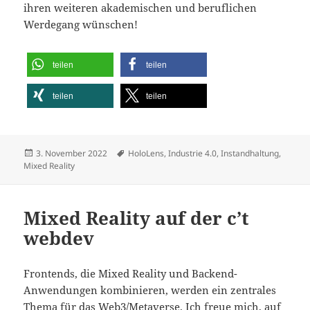
ihren weiteren akademischen und beruflichen
Werdegang wünschen!
teilen
teilen
teilen
teilen
Veröffentlicht
Schlagwörter
3. November 2022
HoloLens
,
Industrie 4.0
,
Instandhaltung
,
am
Mixed Reality
Mixed Reality auf der c’t
webdev
Frontends, die Mixed Reality und Backend-
Anwendungen kombinieren, werden ein zentrales
Thema für das Web3/Metaverse. Ich freue mich, auf